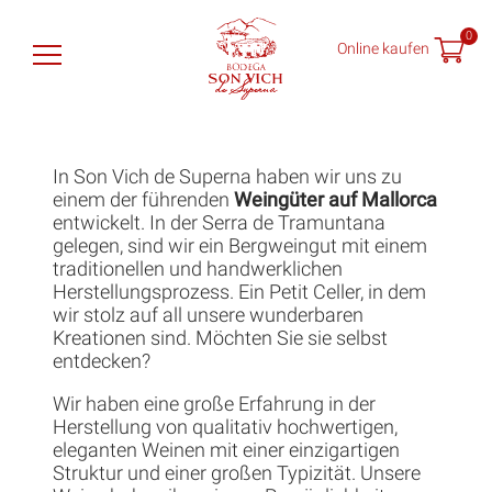
0
Online kaufen
Son Vich de Superna
In Son Vich de Superna haben wir uns zu
Weine
einem der führenden
Weingüter auf Mallorca
entwickelt. In der Serra de Tramuntana
gelegen, sind wir ein Bergweingut mit einem
Shop
traditionellen und handwerklichen
Herstellungsprozess. Ein Petit Celler, in dem
Weinproben
wir stolz auf all unsere wunderbaren
Kreationen sind. Möchten Sie sie selbst
Nachrichten
entdecken?
Wir haben eine große Erfahrung in der
Finde uns
Herstellung von qualitativ hochwertigen,
eleganten Weinen mit einer einzigartigen
Struktur und einer großen Typizität. Unsere
ES
EN
DE