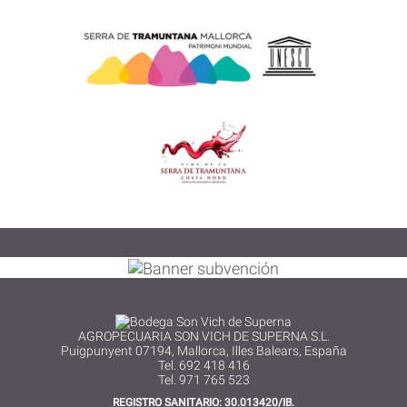
AGROPECUARIA SON VICH DE SUPERNA S.L.
Puigpunyent 07194, Mallorca, Illes Balears, España
Tel. 692 418 416
Tel. 971 765 523
REGISTRO SANITARIO: 30.013420/IB.