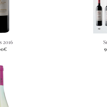
s 2016
S
00€
9