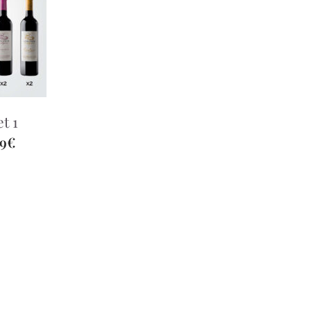
et 1
9€