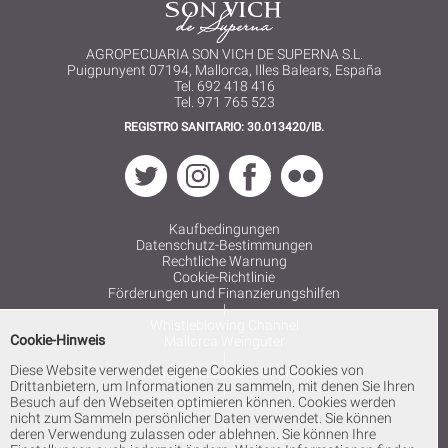
AGROPECUARIA SON VICH DE SUPERNA S.L.
Puigpunyent 07194, Mallorca, Illes Balears, España
Tel. 692 418 416
Tel. 971 765 523
REGISTRO SANITARIO: 30.013420/IB.
Kaufbedingungen
Datenschutz-Bestimmungen
Rechtliche Warnung
Cookie-Richtlinie
Förderungen und Finanzierungshilfen
|
Whistleblowing Channel
Cookie-Hinweis
Mallorca Weingüter
|
Diese Website verwendet eigene Cookies und Cookies von
Weingut Mallorca Weinprobe
Drittanbietern, um Informationen zu sammeln, mit denen Sie Ihren
|
Besuch auf den Webseiten optimieren können. Cookies werden
Mallorca Weißwein
nicht zum Sammeln persönlicher Daten verwendet. Sie können
|
deren Verwendung zulassen oder ablehnen. Sie können Ihre
Mallorca Weinprobe