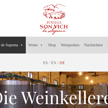
 de Superna
Weine
Shop
Weinproben
Nachrichten
ES
EN
DE
ie Weinkeller