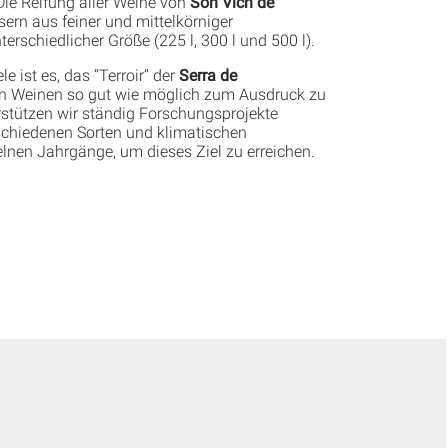
ie Reifung aller Weine von
Son Vich de
sern aus feiner und mittelkörniger
terschiedlicher Größe (225 l, 300 l und 500 l).
e ist es, das “Terroir” der
Serra de
n Weinen so gut wie möglich zum Ausdruck zu
rstützen wir ständig Forschungsprojekte
schiedenen Sorten und klimatischen
lnen Jahrgänge, um dieses Ziel zu erreichen.