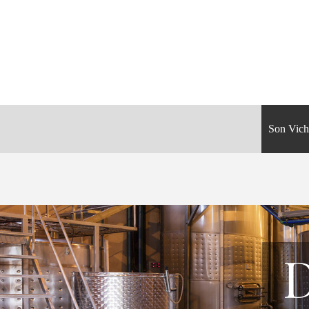
Son Vich
D