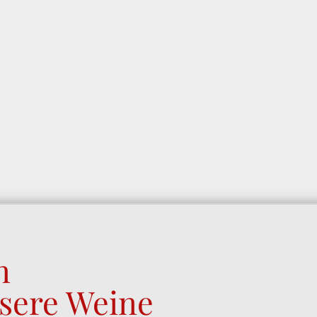
n
nsere Weine