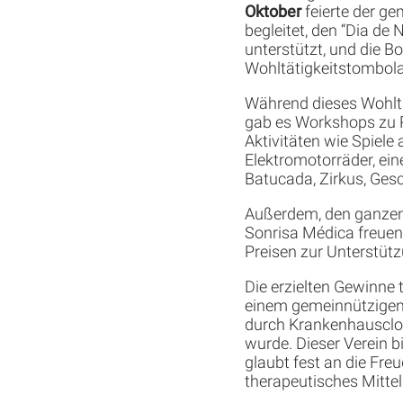
Oktober
feierte der ge
begleitet, den “Dia de
unterstützt, und die B
Wohltätigkeitstombola
Während dieses Wohltät
gab es Workshops zu R
Aktivitäten wie Spiele
Elektromotorräder, ein
Batucada, Zirkus, Gesc
Außerdem, den ganzen 
Sonrisa Médica freuen,
Preisen zur Unterstütz
Die erzielten Gewinne 
einem gemeinnützigen V
durch Krankenhausclow
wurde. Dieser Verein b
glaubt fest an die Fr
therapeutisches Mittel