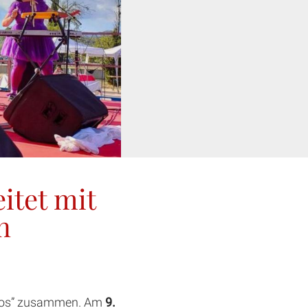
itet mit
n
assos” zusammen. Am
9.