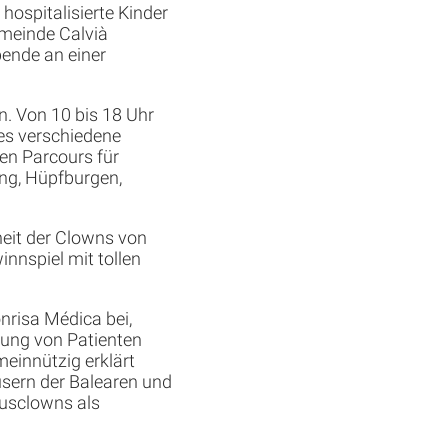
hospitalisierte Kinder
emeinde Calvià
pende an einer
n. Von 10 bis 18 Uhr
es verschiedene
nen Parcours für
ung, Hüpfburgen,
eit der Clowns von
nnspiel mit tollen
nrisa Médica bei,
tung von Patienten
einnützig erklärt
usern der Balearen und
ausclowns als