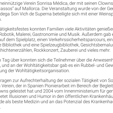
meinnützige Verein Sonrisa Médica, der mit seinen Clowns 
 Nassos” auf Mallorca. Die Veranstaltung wurde von der G
odega Son Vich de Superna beteiligte sich mit einer Weins
.
igkeitsfestes konnten Familien viele Aktivitäten genieße
obotik, Malerei, Gastronomie und Musik. Außerdem gab 
 auf dem Spielplatz, einen Verkehrssicherheitsparcours, ei
e Bibliothek und eine Spielzeugbibliothek, Gesichtsbemal
hichtenerzählen, Rockkonzert, Zauberei und vieles mehr.
Tag über konnten sich die Teilnehmer über die Anwesenh
 und an der Wohltätigkeitsbar gab es ein Rubbel- und Gewi
ung der Wohltätigkeitsorganisation.
tragen zur Aufrechterhaltung der sozialen Tätigkeit von So
erein, der in Spanien Pionierarbeit im Bereich der Beglei
ns geleistet hat und 2004 vom Innenministerium für gem
ietet Illusionen und Humor in den öffentlichen Krankenhä
eude als beste Medizin und an das Potenzial des Krankenh
.