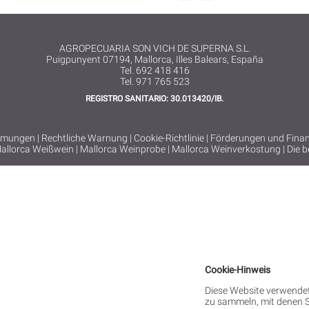
AGROPECUARIA SON VICH DE SUPERNA S.L.
Puigpunyent 07194, Mallorca, Illes Balears, España
Tel. 692 418 416
Tel. 971 765 523
REGISTRO SANITARIO: 30.013420/IB.
mmungen
|
Rechtliche Warnung
|
Cookie-Richtlinie
|
Förderungen und Finan
allorca Weißwein
|
Mallorca Weinprobe
|
Mallorca Weinverkostung
|
Die b
Cookie-Hinweis
Diese Website verwendet
zu sammeln, mit denen S