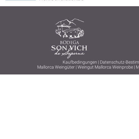
Kaufbedingungen
|
Datenschutz-Besti
Mallorca Weingüter
|
Weingut Mallorca Weinprobe
|
M