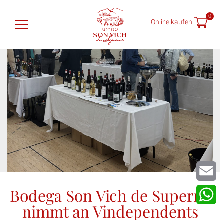
0
Online kaufen
Son Vich de Superna
Weine
Shop
Weinproben
Nachrichten
Finde uns
Bodega Son Vich de Superna
Email
nimmt an Vindependents
What
ES
EN
DE