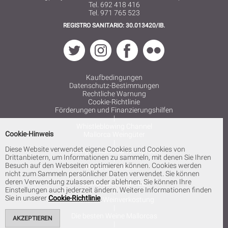
Tel. 692 418 416
Tel. 971 765 523
REGISTRO SANITARIO: 30.013420/IB.
Kaufbedingungen
Datenschutz-Bestimmungen
Rechtliche Warnung
Cookie-Richtlinie
Förderungen und Finanzierungshilfen
|
Whistleblowing Channel
Cookie-Hinweis
Mallorca Weingüter
|
Diese Website verwendet eigene Cookies und Cookies von
Weingut Mallorca Weinprobe
Drittanbietern, um Informationen zu sammeln, mit denen Sie Ihren
|
Besuch auf den Webseiten optimieren können. Cookies werden
Mallorca Weißwein
nicht zum Sammeln persönlicher Daten verwendet. Sie können
|
deren Verwendung zulassen oder ablehnen. Sie können Ihre
Mallorca Weinprobe
Einstellungen auch jederzeit ändern. Weitere Informationen finden
|
Sie in unserer
Cookie-Richtlinie
.
Mallorca Weinverkostung
|
Die besten Weine Mallorcas
AKZEPTIEREN
|