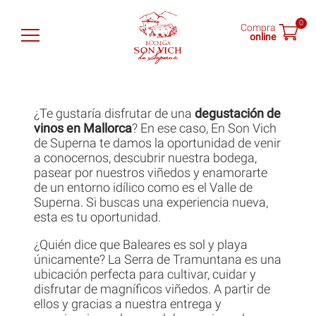
0
Compra
online
Son Vich de Superna
¿Te gustaría disfrutar de una
degustación de
Vinos
vinos en Mallorca
? En ese caso, En Son Vich
de Superna te damos la oportunidad de venir
a conocernos, descubrir nuestra bodega,
Tienda
pasear por nuestros viñedos y enamorarte
de un entorno idílico como es el Valle de
Catas
Superna. Si buscas una experiencia nueva,
esta es tu oportunidad.
Noticias
¿Quién dice que Baleares es sol y playa
únicamente? La Serra de Tramuntana es una
Encuéntranos
ubicación perfecta para cultivar, cuidar y
disfrutar de magníficos viñedos. A partir de
ellos y gracias a nuestra entrega y
ES
EN
DE