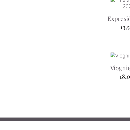
Expresi
13,
Viogni
18,