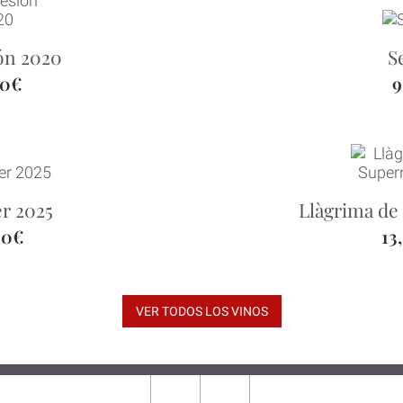
ón 2020
S
50€
9
er 2025
Llàgrima de
00€
13
VER TODOS LOS VINOS