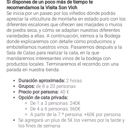
Si dispones de un poco más de tiempo te
recomendamos la Visita Son Vich
.
Se inicia por un paseo por los viñedos dónde podrás
apreciar la viticultura de montaña en estado puro con los
diferentes escalones que ofrecen ses marjades o muros
de piedra seca, y cómo se adaptan nuestras diferentes
variedades a ellas. A continuación, iremos a la Bodega
donde explicaremos con detalle cómo producimos y
embotellamos nuestros vinos. Pasaremos después a la
Sala de Catas para realizar la cata, en la que
maridaremos interesantes vinos de la bodega con
productos locales. Terminaremos el recorrido con una
parada en nuestra tienda.
Duración aproximada:
2 horas
Grupos:
de 8 a 20 personas
Asistentes
Asistentes
Asistentes
*
*
*
Fecha solicitada
Fecha solicitada
Fecha solicitada
*
*
*
Precio por persona:
40 €
Opción de cata privada:
De 1 a 3 personas: 240€
De 4 a 6 personas: 360€
A partir de la 7.ª persona: +60€ por persona
Se agregará un plus de 5€ los viernes por la tarde y
los fines de semana.