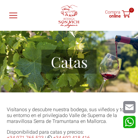
0
Compra
online
Son Vich de Superna
Vinos
Catas
Tienda
Catas
Noticias
Visítanos y descubre nuestra bodega, sus viñedos y todo
su entorno en el privilegiado Valle de Superna de la
Encuéntranos
Email
maravillosa Serra de Tramuntana en Mallorca.
Disponibilidad para catas y precios:
What
ES
EN
DE
+34 971 765 523
|
+34 692 418 416