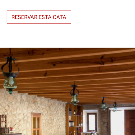
RESERVAR ESTA CATA
data-image="https://www.sonvichdesuperna.es/wp-
content/themes/c3po-theme-
child/assets/images/tasting/catas_sala_full.jpg">