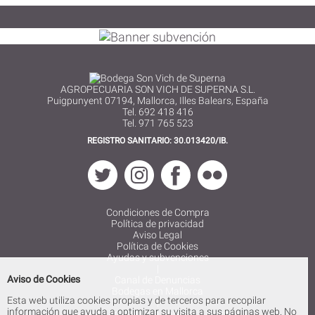
AGROPECUARIA SON VICH DE SUPERNA S.L.
Puigpunyent 07194, Mallorca, Illes Balears, España
Tel. 692 418 416
Tel. 971 765 523
REGISTRO SANITARIO: 30.013420/IB.
Condiciones de Compra
Política de privacidad
Aviso Legal
Política de Cookies
Ayudas y subvenciones
|
Aviso de Cookies
Canal de Denuncias
Bodegas en Mallorca
Esta web utiliza cookies propias y de terceros para recopilar
|
información que ayuda a optimizar su visita a sus páginas web. No
Bodega en Mallorca para cata de vinos