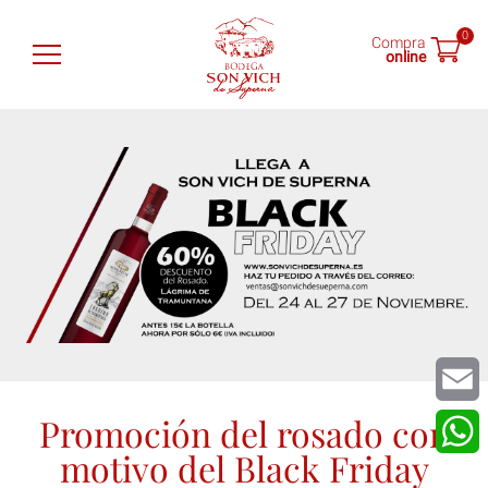
0
Compra
online
Son Vich de Superna
Vinos
Tienda
Catas
Noticias
Encuéntranos
Promoción del rosado con
Email
motivo del Black Friday
What
ES
EN
DE