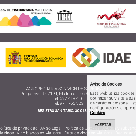
Aviso de Cookies
AGROPECUARIA SON VICH DE SUPERNA S.L.
Esta web utiliza cookies
Puigpunyent 07194, Mallorca, Illes Balears, España
optimizar su visita a su
Tel. 692 418 416
de carácter personal.Us
Tel. 971 765 523
configuración siempre q
REGISTRO SANITARIO: 30.013420/IB.
Cookies
.
ACEPTAR
olítica de privacidad
|
Aviso Legal
|
Política de Cookies
|
Ayudas y subvenc
de vinos
|
Vino blanco en Mallorca
|
Cata de vinos en Mallorca
|
Degustació